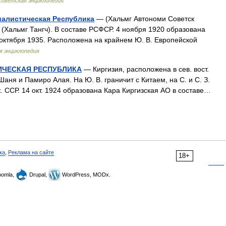
советская энциклопедия
алистическая Республика
— (Хальмг Автономи Советск
альмг Тангч). В составе РСФСР. 4 ноября 1920 образована
октября 1935. Расположена на крайнем Ю. В. Европейской
я энциклопедия
ИЧЕСКАЯ РЕСПУБЛИКА
— Киргизия, расположена в сев. вост.
 Шаня и Памиро Алая. На Ю. В. граничит с Китаем, на С. и С. З.
дж. ССР. 14 окт. 1924 образована Кара Киргизская АО в составе…
ка
,
Реклама на сайте
18+
omla,
Drupal,
WordPress, MODx.