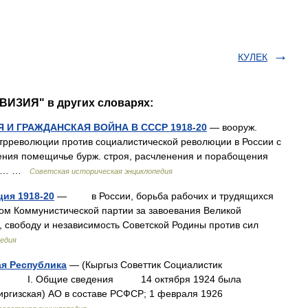
КУЛЕК
ВИЗИЯ" в других словарях:
И ГРАЖДАНСКАЯ ВОЙНА В СССР 1918-20
— вооруж.
нтрреволюции против социалистической революции в России с
ления помещичье бурж. строя, расчленения и порабощения
ной… …
Советская историческая энциклопедия
ция 1918-20
— в России, борьба рабочих и трудящихся
вом Коммунистической партии за завоевания Великой
 свободу и независимость Советской Родины против сил
педия
ая Республика
— (Кыргыз Советтик Социалистик
н). I. Общие сведения 14 октября 1924 была
Киргизская) АО в составе РСФСР; 1 февраля 1926