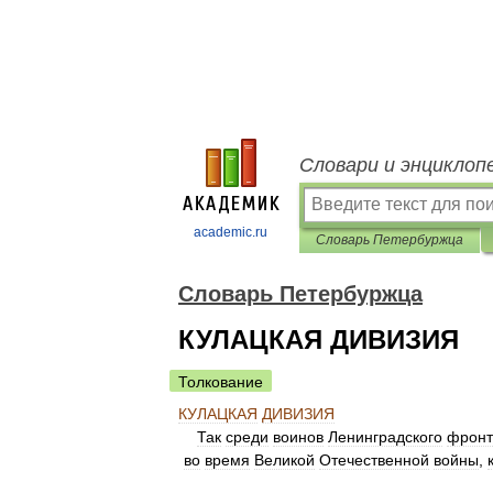
Словари и энциклоп
academic.ru
Словарь Петербуржца
Словарь Петербуржца
КУЛАЦКАЯ ДИВИЗИЯ
Толкование
КУЛАЦКАЯ
ДИВИЗИЯ
Так
среди
воинов
Ленинградского
фронт
во
время
Великой
Отечественной
войны
,