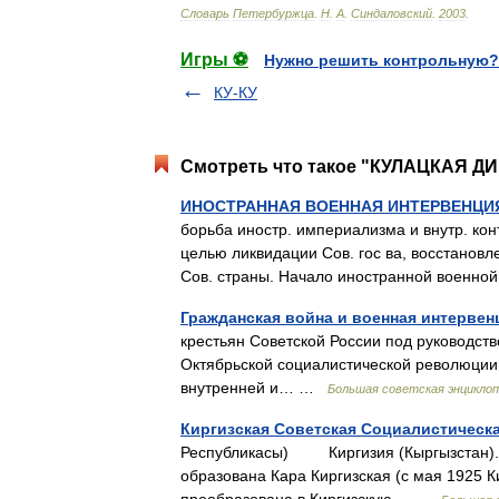
Словарь
Петербуржца
.
Н
.
А
.
Синдаловский
.
2003
.
Игры ⚽
Нужно решить контрольную?
КУ-КУ
Смотреть что такое "КУЛАЦКАЯ ДИ
ИНОСТРАННАЯ ВОЕННАЯ ИНТЕРВЕНЦИЯ 
борьба иностр. империализма и внутр. ко
целью ликвидации Сов. гос ва, восстанов
Сов. страны. Начало иностранной воен
Гражданская война и военная интервен
крестьян Советской России под руководст
Октябрьской социалистической революции,
внутренней и… …
Большая советская энцикло
Киргизская Советская Социалистическ
Республикасы) Киргизия (Кыргызста
образована Кара Киргизская (с мая 1925 