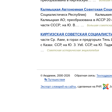
преобразована в Киргизскую… …
Большая 
Калмыцкая Автономная Советская Соци
Социалистическ Республик) Калмыкия (Х
Калмыцкая АО; преобразована в АССР 20 
части СССР; на Ю. В.… …
Большая советска
КИРГИЗСКАЯ СОВЕТСКАЯ СОЦИАЛИСТ
части Ср. Азии, в горах и предгорьях Тянь
с Казах. ССР, на Ю. З. Узб. ССР, на Ю. Та
…
Советская историческая энциклопедия
© Академик, 2000-2026
Обратная связь:
Техподдерж
👣 Путешествия
Экспорт словарей на сайты
, сделанные на PHP,
Jo