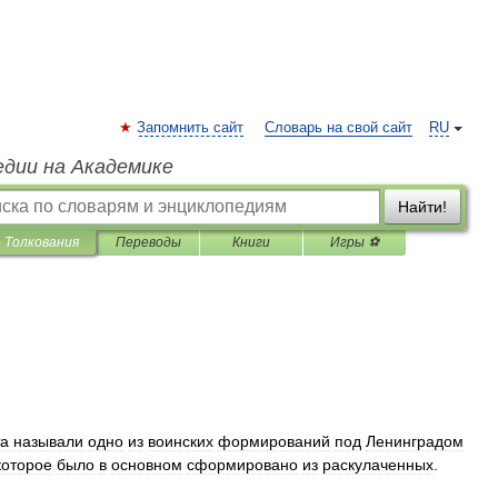
Запомнить сайт
Словарь на свой сайт
RU
едии на Академике
Найти!
Толкования
Переводы
Книги
Игры ⚽
а
называли
одно
из
воинских
формирований
под
Ленинградом
которое
было
в
основном
сформировано
из
раскулаченных
.